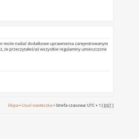
trator może nadać dodatkowe uprawnienia zarejestrowanym
też, że przeczytałeś/aś wszystkie regulaminy umieszczone
Ekipa
•
Usuń ciasteczka
• Strefa czasowa: UTC + 1 [
DST
]