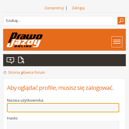
Zarejestruj
|
Zaloguj
Strona główna forum
Aby oglądać profile, musisz się zalogować.
Nazwa użytkownika:
Hasło: