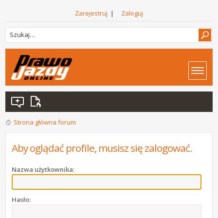
Zarejestruj
|
Zaloguj
Strona główna forum
Aby oglądać profile, musisz się zalogować.
Nazwa użytkownika:
Hasło: