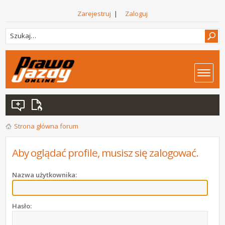
Zarejestruj
|
Zaloguj
Strona główna forum
Aby oglądać profile, musisz się zalogować.
Nazwa użytkownika:
Hasło: