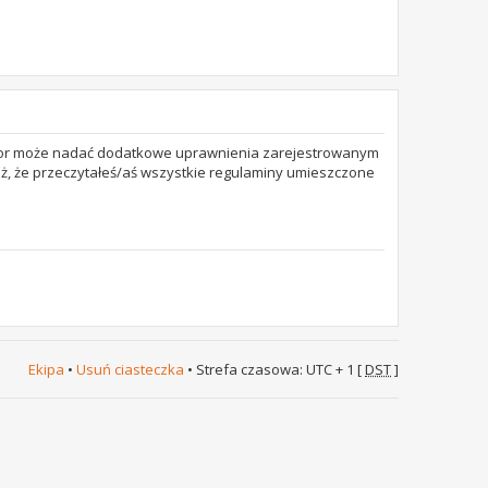
trator może nadać dodatkowe uprawnienia zarejestrowanym
też, że przeczytałeś/aś wszystkie regulaminy umieszczone
Ekipa
•
Usuń ciasteczka
• Strefa czasowa: UTC + 1 [
DST
]