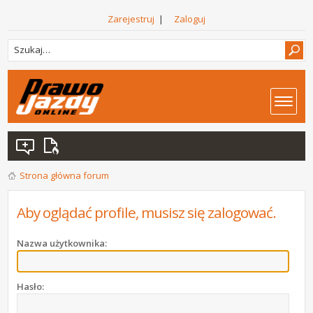
Zarejestruj
|
Zaloguj
Strona główna forum
Aby oglądać profile, musisz się zalogować.
Nazwa użytkownika:
Hasło: