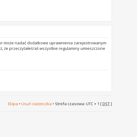
trator może nadać dodatkowe uprawnienia zarejestrowanym
też, że przeczytałeś/aś wszystkie regulaminy umieszczone
Ekipa
•
Usuń ciasteczka
• Strefa czasowa: UTC + 1 [
DST
]