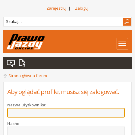
Zarejestruj
|
Zaloguj
Strona główna forum
Aby oglądać profile, musisz się zalogować.
Nazwa użytkownika:
Hasło: