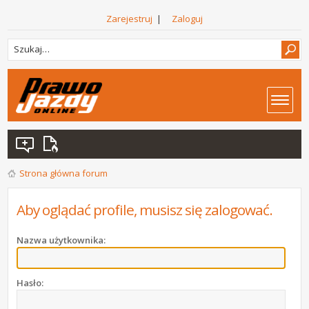
Zarejestruj
|
Zaloguj
Strona główna forum
Aby oglądać profile, musisz się zalogować.
Nazwa użytkownika:
Hasło: