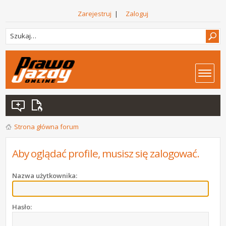
Zarejestruj
|
Zaloguj
Strona główna forum
Aby oglądać profile, musisz się zalogować.
Nazwa użytkownika:
Hasło: