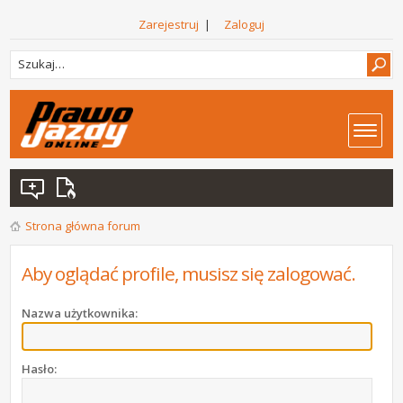
Zarejestruj
|
Zaloguj
Strona główna forum
Aby oglądać profile, musisz się zalogować.
Nazwa użytkownika:
Hasło: