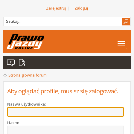
Zarejestruj
|
Zaloguj
Strona główna forum
Aby oglądać profile, musisz się zalogować.
Nazwa użytkownika:
Hasło: