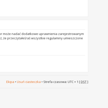
trator może nadać dodatkowe uprawnienia zarejestrowanym
też, że przeczytałeś/aś wszystkie regulaminy umieszczone
Ekipa
•
Usuń ciasteczka
• Strefa czasowa: UTC + 1 [
DST
]