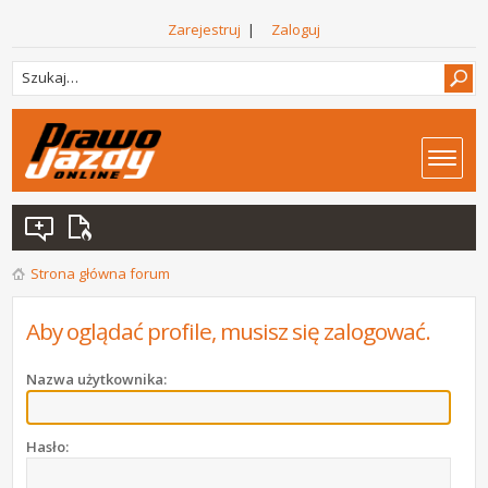
Zarejestruj
|
Zaloguj
Strona główna forum
Aby oglądać profile, musisz się zalogować.
Nazwa użytkownika:
Hasło: