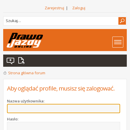
Zarejestruj
|
Zaloguj
Strona główna forum
Aby oglądać profile, musisz się zalogować.
Nazwa użytkownika:
Hasło: