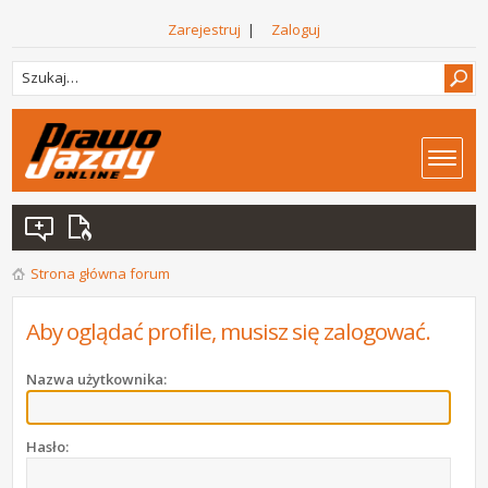
Zarejestruj
|
Zaloguj
Strona główna forum
Aby oglądać profile, musisz się zalogować.
Nazwa użytkownika:
Hasło: