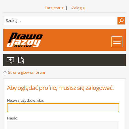
Zarejestruj
|
Zaloguj
Strona główna forum
Aby oglądać profile, musisz się zalogować.
Nazwa użytkownika:
Hasło: