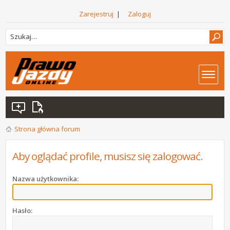
Zarejestruj
|
Zaloguj
Strona główna forum
Aby oglądać profile, musisz się zalogować.
Nazwa użytkownika:
Hasło: