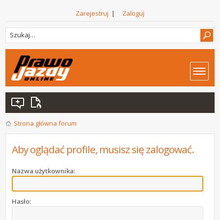
Zarejestruj
|
Zaloguj
Strona główna forum
Aby oglądać profile, musisz się zalogować.
Nazwa użytkownika:
Hasło: