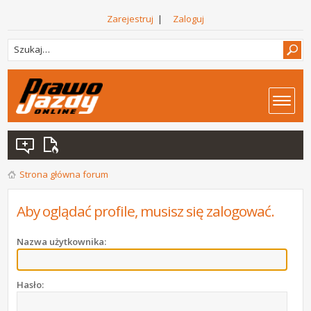
Zarejestruj
|
Zaloguj
Strona główna forum
Aby oglądać profile, musisz się zalogować.
Nazwa użytkownika:
Hasło: