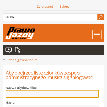
Zarejestruj
|
Zaloguj
Strona główna forum
Aby obejrzeć listę członków zespołu
administracyjnego, musisz się zalogować.
Nazwa użytkownika:
Hasło: