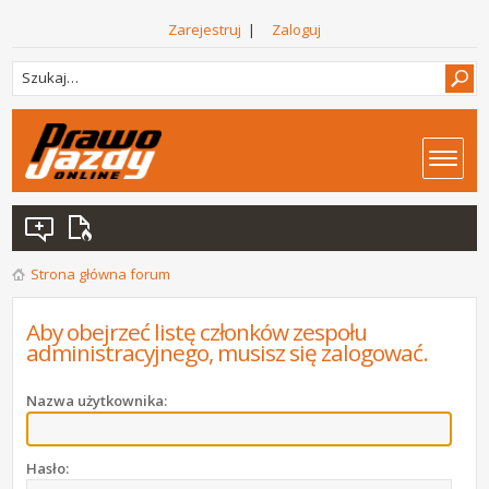
Zarejestruj
|
Zaloguj
Strona główna forum
Aby obejrzeć listę członków zespołu
administracyjnego, musisz się zalogować.
Nazwa użytkownika:
Hasło: