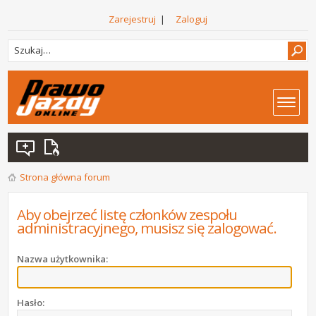
Zarejestruj
|
Zaloguj
Strona główna forum
Aby obejrzeć listę członków zespołu
administracyjnego, musisz się zalogować.
Nazwa użytkownika:
Hasło: