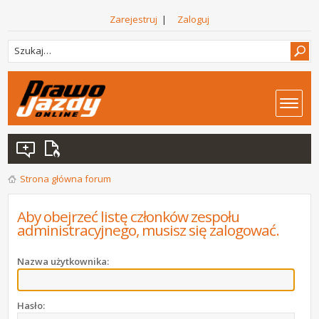
Zarejestruj
|
Zaloguj
Strona główna forum
Aby obejrzeć listę członków zespołu
administracyjnego, musisz się zalogować.
Nazwa użytkownika:
Hasło: