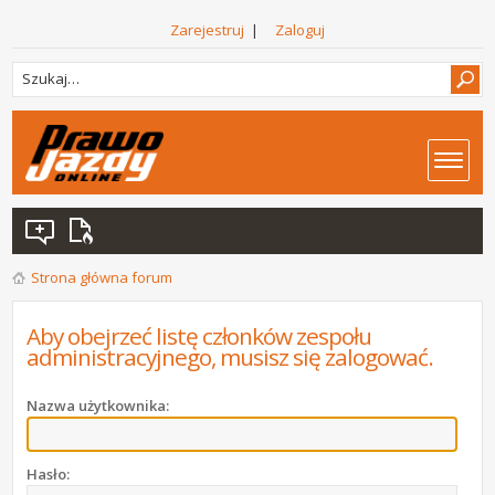
Zarejestruj
|
Zaloguj
Strona główna forum
Aby obejrzeć listę członków zespołu
administracyjnego, musisz się zalogować.
Nazwa użytkownika:
Hasło: