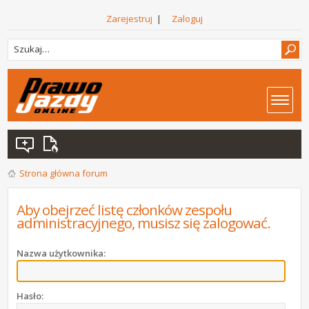
Zarejestruj
|
Zaloguj
Strona główna forum
Aby obejrzeć listę członków zespołu
administracyjnego, musisz się zalogować.
Nazwa użytkownika:
Hasło: