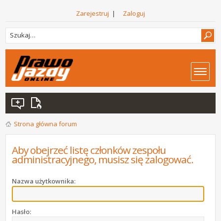
Zarejestruj
|
Zaloguj
Strona główna forum
Aby obejrzeć listę członków zespołu
administracyjnego, musisz się zalogować.
Nazwa użytkownika:
Hasło: