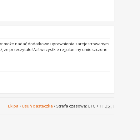
trator może nadać dodatkowe uprawnienia zarejestrowanym
też, że przeczytałeś/aś wszystkie regulaminy umieszczone
Ekipa
•
Usuń ciasteczka
• Strefa czasowa: UTC + 1 [
DST
]