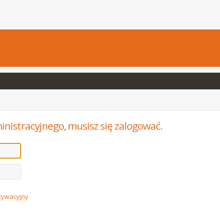
inistracyjnego, musisz się zalogować.
ktywacyjny