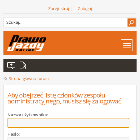
Zarejestruj
|
Zaloguj
Strona główna forum
Aby obejrzeć listę członków zespołu
administracyjnego, musisz się zalogować.
Nazwa użytkownika:
Hasło: