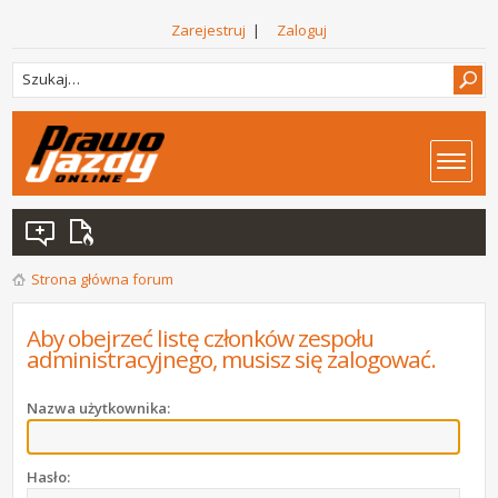
Zarejestruj
|
Zaloguj
Strona główna forum
Aby obejrzeć listę członków zespołu
administracyjnego, musisz się zalogować.
Nazwa użytkownika:
Hasło: