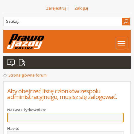
Zarejestruj
|
Zaloguj
Strona główna forum
Aby obejrzeć listę członków zespołu
administracyjnego, musisz się zalogować.
Nazwa użytkownika:
Hasło: