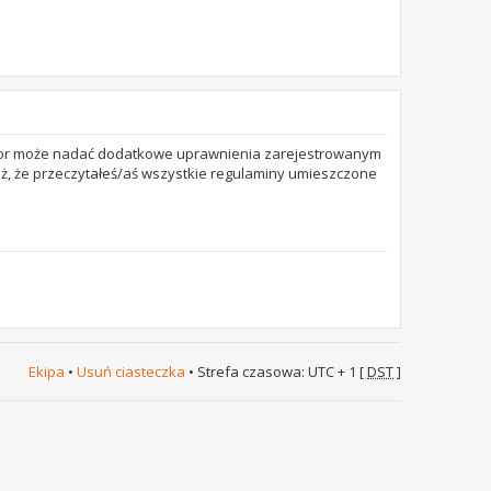
trator może nadać dodatkowe uprawnienia zarejestrowanym
też, że przeczytałeś/aś wszystkie regulaminy umieszczone
Ekipa
•
Usuń ciasteczka
• Strefa czasowa: UTC + 1 [
DST
]