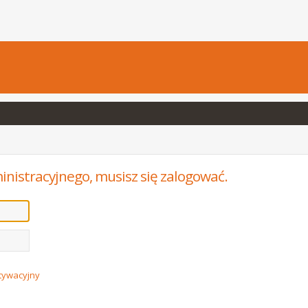
inistracyjnego, musisz się zalogować.
ktywacyjny