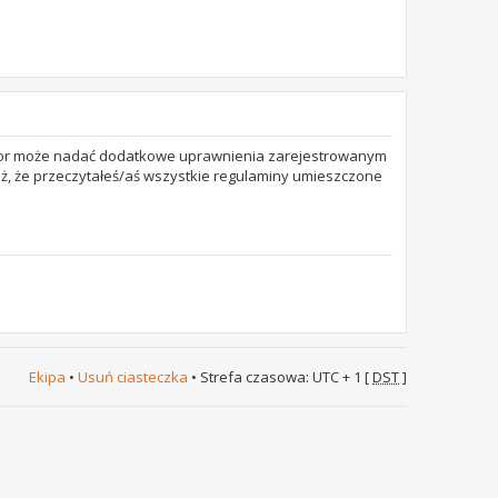
trator może nadać dodatkowe uprawnienia zarejestrowanym
też, że przeczytałeś/aś wszystkie regulaminy umieszczone
Ekipa
•
Usuń ciasteczka
• Strefa czasowa: UTC + 1 [
DST
]