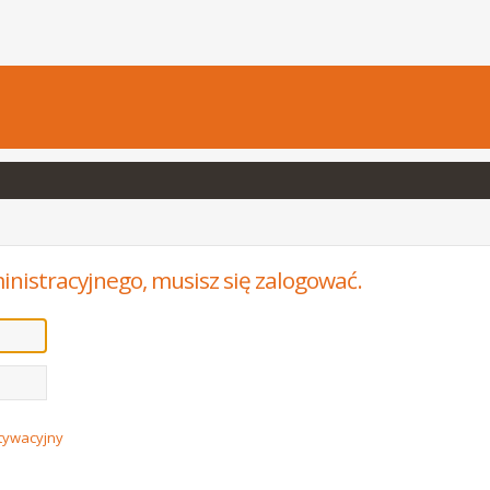
inistracyjnego, musisz się zalogować.
ktywacyjny