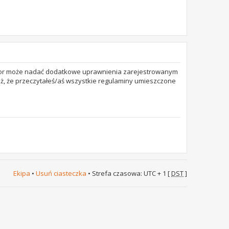
trator może nadać dodatkowe uprawnienia zarejestrowanym
też, że przeczytałeś/aś wszystkie regulaminy umieszczone
Ekipa
•
Usuń ciasteczka
• Strefa czasowa: UTC + 1 [
DST
]