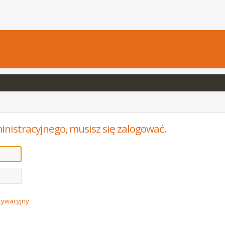
inistracyjnego, musisz się zalogować.
ktywacyjny