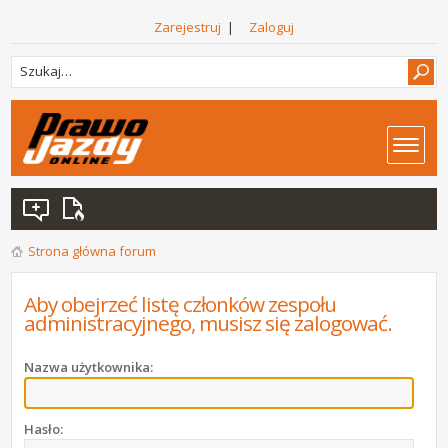
Zarejestruj
|
Zaloguj
Strona główna forum
Aby obejrzeć listę członków zespołu
administracyjnego, musisz się zalogować.
Nazwa użytkownika:
Hasło: