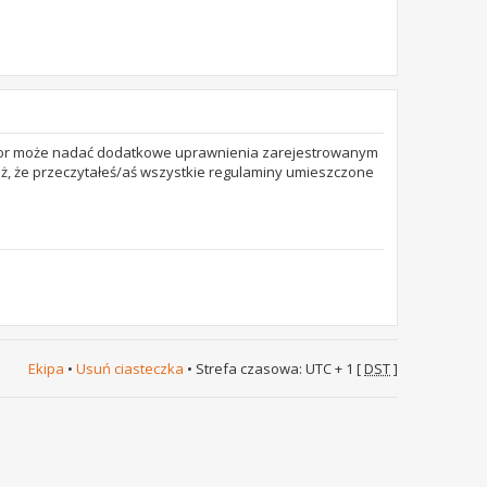
trator może nadać dodatkowe uprawnienia zarejestrowanym
też, że przeczytałeś/aś wszystkie regulaminy umieszczone
Ekipa
•
Usuń ciasteczka
• Strefa czasowa: UTC + 1 [
DST
]