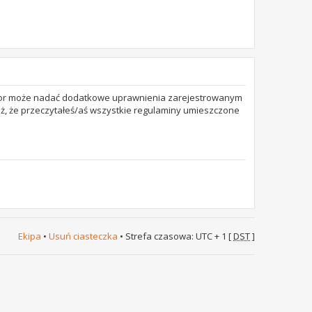
trator może nadać dodatkowe uprawnienia zarejestrowanym
też, że przeczytałeś/aś wszystkie regulaminy umieszczone
Ekipa
•
Usuń ciasteczka
• Strefa czasowa: UTC + 1 [
DST
]