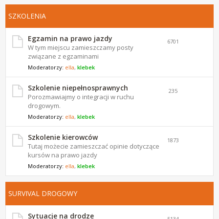
SZKOLENIA
Egzamin na prawo jazdy
6701
W tym miejscu zamieszczamy posty
związane z egzaminami
Moderatorzy:
ella
,
klebek
Szkolenie niepełnosprawnych
235
Porozmawiajmy o integracji w ruchu
drogowym.
Moderatorzy:
ella
,
klebek
Szkolenie kierowców
1873
Tutaj możecie zamieszczać opinie dotyczące
kursów na prawo jazdy
Moderatorzy:
ella
,
klebek
SURVIVAL DROGOWY
Sytuacje na drodze
5134