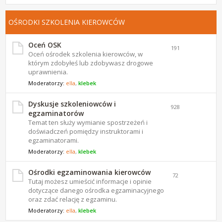
OŚRODKI SZKOLENIA KIEROWCÓW
Oceń OSK
191
Oceń ośrodek szkolenia kierowców, w
którym zdobyłeś lub zdobywasz drogowe
uprawnienia.
Moderatorzy:
ella
,
klebek
Dyskusje szkoleniowców i
928
egzaminatorów
Temat ten służy wymianie spostrzeżeń i
doświadczeń pomiędzy instruktorami i
egzaminatorami.
Moderatorzy:
ella
,
klebek
Ośrodki egzaminowania kierowców
72
Tutaj możesz umieścić informacje i opinie
dotyczące danego ośrodka egzaminacyjnego
oraz zdać relację z egzaminu.
Moderatorzy:
ella
,
klebek