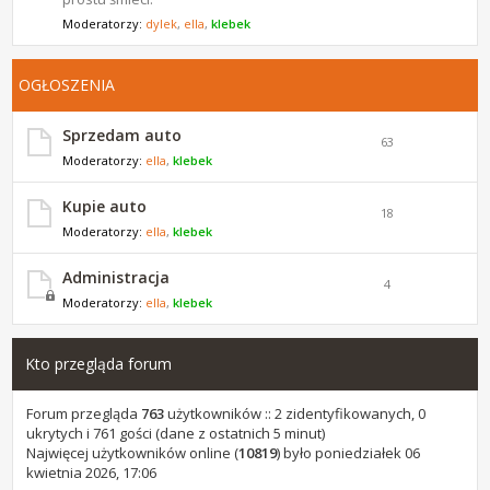
Moderatorzy:
dylek
,
ella
,
klebek
OGŁOSZENIA
Sprzedam auto
63
Moderatorzy:
ella
,
klebek
Kupie auto
18
Moderatorzy:
ella
,
klebek
Administracja
4
Moderatorzy:
ella
,
klebek
Kto przegląda forum
Forum przegląda
763
użytkowników :: 2 zidentyfikowanych, 0
ukrytych i 761 gości (dane z ostatnich 5 minut)
Najwięcej użytkowników online (
10819
) było poniedziałek 06
kwietnia 2026, 17:06