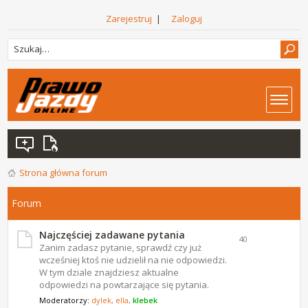
Zarejestruj
|
Zaloguj
Strona główna forum
Forum
Najczęściej zadawane pytania
40
Zanim zadasz pytanie, sprawdź czy już
wcześniej ktoś nie udzielił na nie odpowiedzi.
W tym dziale znajdziesz aktualne
odpowiedzi na powtarzające się pytania.
Moderatorzy:
dylek
,
ella
,
klebek