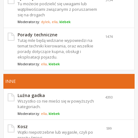
Tu możecie podzielić się uwagami lub
wątpliwościami związanymi z poruszaniem
się na drogach
Moderatorzy:
dylek
,
ella
,
klebek
Porady techniczne
1474
Tutaj mile będą widziane wypowiedzi na
temat techniki kierowania, oraz wszelkie
porady dotyczące kupna, obsługi i
eksploatacji pojazdu.
Moderatorzy:
ella
,
klebek
INNE
Luźna gadka
4393
Wszystko co nie mieści się w powyższych
kategoriach.
Moderatorzy:
ella
,
klebek
Kosz
599
Wątki niepotrzebne lub wygasłe, czyli po
prostu śmieci.