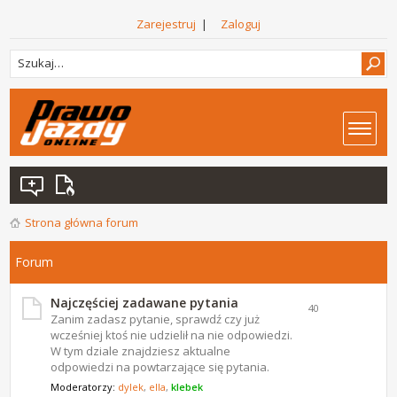
Zarejestruj
|
Zaloguj
Strona główna forum
Forum
Najczęściej zadawane pytania
40
Zanim zadasz pytanie, sprawdź czy już
wcześniej ktoś nie udzielił na nie odpowiedzi.
W tym dziale znajdziesz aktualne
odpowiedzi na powtarzające się pytania.
Moderatorzy:
dylek
,
ella
,
klebek