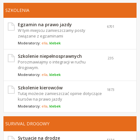
SZKOLENIA
Egzamin na prawo jazdy
6701
W tym miejscu zamieszczamy posty
związane z egzaminami
Moderatorzy:
ella
,
klebek
Szkolenie niepełnosprawnych
235
Porozmawiajmy o integracji w ruchu
drogowym.
Moderatorzy:
ella
,
klebek
Szkolenie kierowców
1873
Tutaj możecie zamieszczać opinie dotyczące
kursów na prawo jazdy
Moderatorzy:
ella
,
klebek
SURVIVAL DROGOWY
Sytuacje na drodze
5134