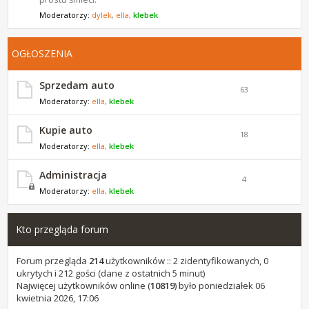
Moderatorzy:
dylek
,
ella
,
klebek
OGŁOSZENIA
Sprzedam auto
63
Moderatorzy:
ella
,
klebek
Kupie auto
18
Moderatorzy:
ella
,
klebek
Administracja
4
Moderatorzy:
ella
,
klebek
Kto przegląda forum
Forum przegląda
214
użytkowników :: 2 zidentyfikowanych, 0
ukrytych i 212 gości (dane z ostatnich 5 minut)
Najwięcej użytkowników online (
10819
) było poniedziałek 06
kwietnia 2026, 17:06