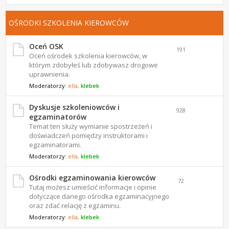
OŚRODKI SZKOLENIA KIEROWCÓW
Oceń OSK
191
Oceń ośrodek szkolenia kierowców, w
którym zdobyłeś lub zdobywasz drogowe
uprawnienia.
Moderatorzy:
ella
,
klebek
Dyskusje szkoleniowców i
928
egzaminatorów
Temat ten służy wymianie spostrzeżeń i
doświadczeń pomiędzy instruktorami i
egzaminatorami.
Moderatorzy:
ella
,
klebek
Ośrodki egzaminowania kierowców
72
Tutaj możesz umieścić informacje i opinie
dotyczące danego ośrodka egzaminacyjnego
oraz zdać relację z egzaminu.
Moderatorzy:
ella
,
klebek