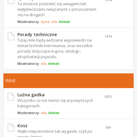
Tu możecie podzielić się uwagami lub
wątpliwościami związanymi z poruszaniem
się na drogach
Moderatorzy:
dylek
,
ella
,
klebek
Porady techniczne
1474
Tutaj mile będą widziane wypowiedzi na
temat techniki kierowania, oraz wszelkie
porady dotyczące kupna, obsługi i
eksploatacji pojazdu.
Moderatorzy:
ella
,
klebek
INNE
Luźna gadka
4393
Wszystko co nie mieści się w powyższych
kategoriach.
Moderatorzy:
ella
,
klebek
Kosz
599
Wątki niepotrzebne lub wygasłe, czyli po
prostu śmieci.