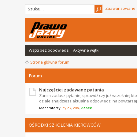
Zaawansowane
Wątki bez odpowiedzi
Aktywne wątki
Strona główna forum
Forum
Najczęściej zadawane pytania
Zanim zadasz pytanie, sprawdź czy już wcześniej ktoś
dziale znajdziesz aktualne odpowiedzi na powtarzają
Moderatorzy:
dylek
,
ella
,
klebek
OŚRODKI SZKOLENIA KIEROWCÓW