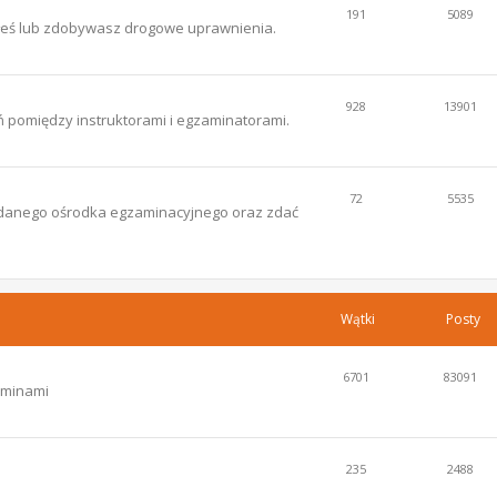
191
5089
łeś lub zdobywasz drogowe uprawnienia.
928
13901
 pomiędzy instruktorami i egzaminatorami.
72
5535
ce danego ośrodka egzaminacyjnego oraz zdać
Wątki
Posty
6701
83091
aminami
235
2488