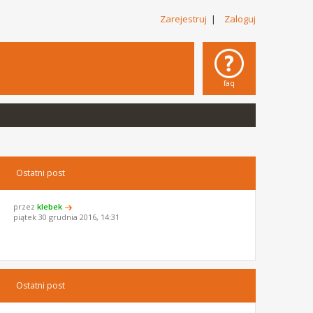
Zarejestruj
|
Zaloguj
faq
Ostatni post
przez
klebek
piątek 30 grudnia 2016, 14:31
Ostatni post