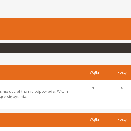
Wątki
Posty
40
40
 nie udzielił na nie odpowiedzi. W tym
ce się pytania.
Wątki
Posty