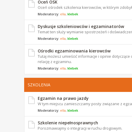
Oceń OSK
Oceń ośrodek szkolenia kierowców, w którym zdoby
Moderatorzy:
ella
,
klebek
Dyskusje szkoleniowców i egzaminatorów
Temat ten służy wymianie spostrzeżeń i doświadczeń
Moderatorzy:
ella
,
klebek
Ośrodki egzaminowania kierowców
Tutaj możesz umieścić informacje i opinie dotyczą
relację z egzaminu.
Moderatorzy:
ella
,
klebek
SZKOLENIA
Egzamin na prawo jazdy
W tym miejscu zamieszczamy posty związane z egz
Moderatorzy:
ella
,
klebek
Szkolenie niepełnosprawnych
Porozmawiajmy o integracji w ruchu drogowym.