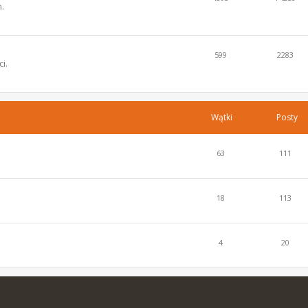
.
599
2283
i.
Wątki
Posty
63
111
18
113
4
20