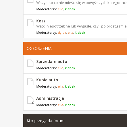
Wszystko co nie mieści się w powyższych kategoriach
Moderatorzy:
ella
,
klebek
Kosz
Wątki niepotrzebne lub wygasłe, czyli po prostu śmiec
Moderatorzy:
dylek
,
ella
,
klebek
OGŁOSZENIA
Sprzedam auto
Moderatorzy:
ella
,
klebek
Kupie auto
Moderatorzy:
ella
,
klebek
Administracja
Moderatorzy:
ella
,
klebek
Kto przegląda forum