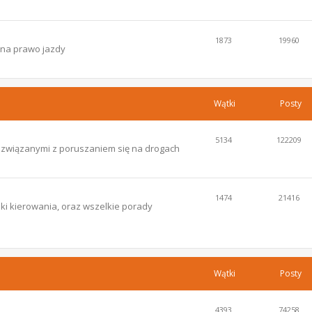
1873
19960
 na prawo jazdy
Wątki
Posty
5134
122209
i związanymi z poruszaniem się na drogach
1474
21416
ki kierowania, oraz wszelkie porady
Wątki
Posty
4393
74258