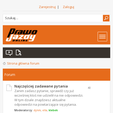
Zarejestruj
|
Zaloguj
Strona główna forum
Forum
Najczęściej zadawane pytania
40
Zanim zadasz pytanie, sprawdź czy już
wcześniej ktoś nie udzielił na nie odpowiedzi.
W tym dziale znajdziesz aktualne
odpowiedzi na powtarzające się pytania.
Moderatorzy:
dylek
,
ella
,
klebek