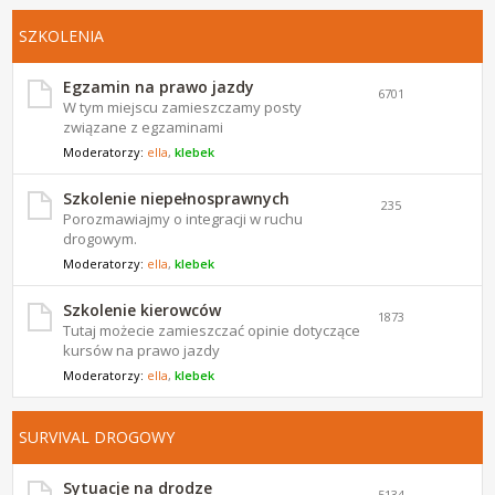
SZKOLENIA
Egzamin na prawo jazdy
6701
W tym miejscu zamieszczamy posty
związane z egzaminami
Moderatorzy:
ella
,
klebek
Szkolenie niepełnosprawnych
235
Porozmawiajmy o integracji w ruchu
drogowym.
Moderatorzy:
ella
,
klebek
Szkolenie kierowców
1873
Tutaj możecie zamieszczać opinie dotyczące
kursów na prawo jazdy
Moderatorzy:
ella
,
klebek
SURVIVAL DROGOWY
Sytuacje na drodze
5134