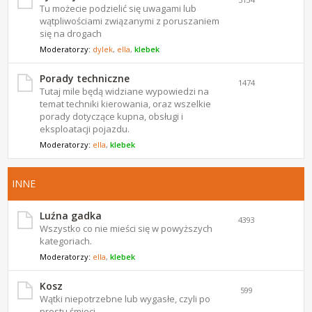
Tu możecie podzielić się uwagami lub
wątpliwościami związanymi z poruszaniem
się na drogach
Moderatorzy:
dylek
,
ella
,
klebek
Porady techniczne
1474
Tutaj mile będą widziane wypowiedzi na
temat techniki kierowania, oraz wszelkie
porady dotyczące kupna, obsługi i
eksploatacji pojazdu.
Moderatorzy:
ella
,
klebek
INNE
Luźna gadka
4393
Wszystko co nie mieści się w powyższych
kategoriach.
Moderatorzy:
ella
,
klebek
Kosz
599
Wątki niepotrzebne lub wygasłe, czyli po
prostu śmieci.