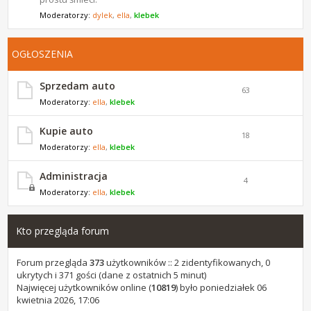
Moderatorzy:
dylek
,
ella
,
klebek
OGŁOSZENIA
Sprzedam auto
63
Moderatorzy:
ella
,
klebek
Kupie auto
18
Moderatorzy:
ella
,
klebek
Administracja
4
Moderatorzy:
ella
,
klebek
Kto przegląda forum
Forum przegląda
373
użytkowników :: 2 zidentyfikowanych, 0
ukrytych i 371 gości (dane z ostatnich 5 minut)
Najwięcej użytkowników online (
10819
) było poniedziałek 06
kwietnia 2026, 17:06