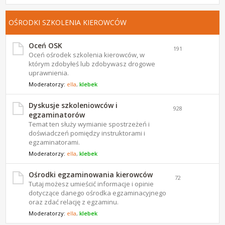
OŚRODKI SZKOLENIA KIEROWCÓW
Oceń OSK
191
Oceń ośrodek szkolenia kierowców, w
którym zdobyłeś lub zdobywasz drogowe
uprawnienia.
Moderatorzy:
ella
,
klebek
Dyskusje szkoleniowców i
928
egzaminatorów
Temat ten służy wymianie spostrzeżeń i
doświadczeń pomiędzy instruktorami i
egzaminatorami.
Moderatorzy:
ella
,
klebek
Ośrodki egzaminowania kierowców
72
Tutaj możesz umieścić informacje i opinie
dotyczące danego ośrodka egzaminacyjnego
oraz zdać relację z egzaminu.
Moderatorzy:
ella
,
klebek