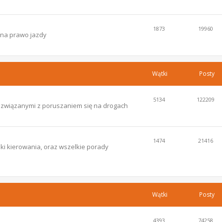
1873
19960
 na prawo jazdy
Wątki
Posty
5134
122209
i związanymi z poruszaniem się na drogach
1474
21416
ki kierowania, oraz wszelkie porady
Wątki
Posty
4393
74258