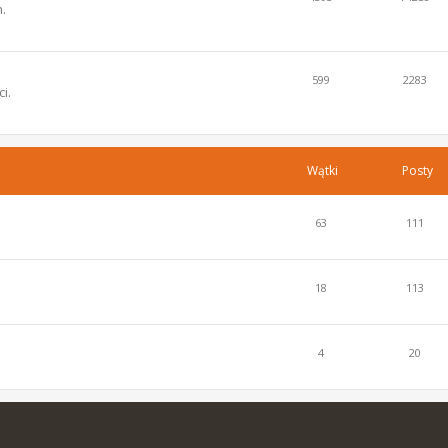
.
599
2283
i.
Wątki
Posty
63
111
18
113
4
20