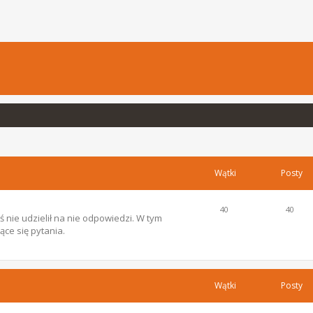
Wątki
Posty
40
40
 nie udzielił na nie odpowiedzi. W tym
ce się pytania.
Wątki
Posty