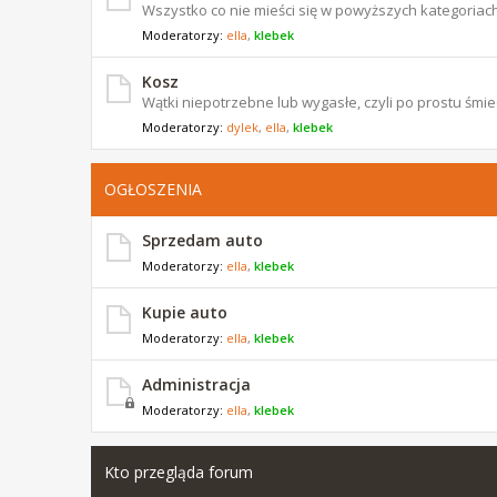
Wszystko co nie mieści się w powyższych kategoriach
Moderatorzy:
ella
,
klebek
Kosz
Wątki niepotrzebne lub wygasłe, czyli po prostu śmiec
Moderatorzy:
dylek
,
ella
,
klebek
OGŁOSZENIA
Sprzedam auto
Moderatorzy:
ella
,
klebek
Kupie auto
Moderatorzy:
ella
,
klebek
Administracja
Moderatorzy:
ella
,
klebek
Kto przegląda forum