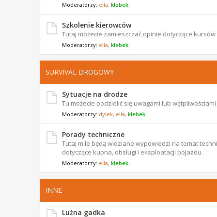
Moderatorzy:
ella
,
klebek
Szkolenie kierowców
Tutaj możecie zamieszczać opinie dotyczące kursów
Moderatorzy:
ella
,
klebek
SURVIVAL DROGOWY
Sytuacje na drodze
Tu możecie podzielić się uwagami lub wątpliwościam
Moderatorzy:
dylek
,
ella
,
klebek
Porady techniczne
Tutaj mile będą widziane wypowiedzi na temat techni
dotyczące kupna, obsługi i eksploatacji pojazdu.
Moderatorzy:
ella
,
klebek
INNE
Luźna gadka