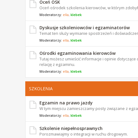
Oceń OSK
Oceń ośrodek szkolenia kierowców, w którym zdoby
Moderatorzy:
ella
,
klebek
Dyskusje szkoleniowców i egzaminatorów
Temat ten służy wymianie spostrzeżeń i doświadczeń
Moderatorzy:
ella
,
klebek
Ośrodki egzaminowania kierowców
Tutaj możesz umieścić informacje i opinie dotyczą
relację z egzaminu.
Moderatorzy:
ella
,
klebek
SZKOLENIA
Egzamin na prawo jazdy
W tym miejscu zamieszczamy posty związane z egz
Moderatorzy:
ella
,
klebek
Szkolenie niepełnosprawnych
Porozmawiajmy o integracji w ruchu drogowym.