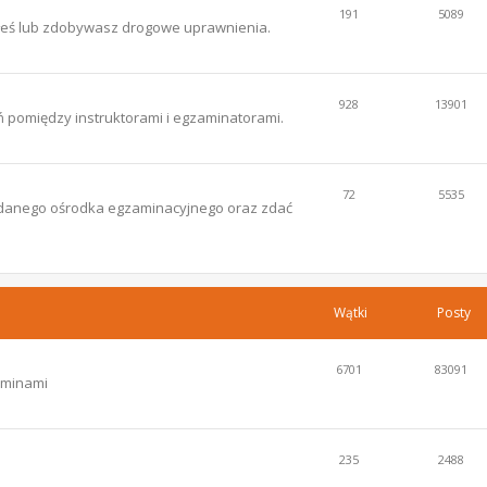
191
5089
łeś lub zdobywasz drogowe uprawnienia.
928
13901
 pomiędzy instruktorami i egzaminatorami.
72
5535
ce danego ośrodka egzaminacyjnego oraz zdać
Wątki
Posty
6701
83091
aminami
235
2488