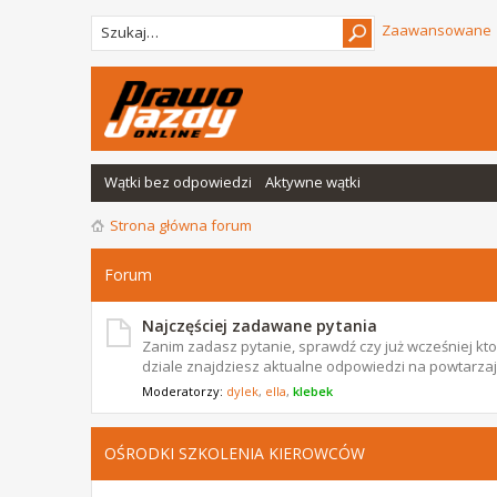
Zaawansowane
Wątki bez odpowiedzi
Aktywne wątki
Strona główna forum
Forum
Najczęściej zadawane pytania
Zanim zadasz pytanie, sprawdź czy już wcześniej ktoś
dziale znajdziesz aktualne odpowiedzi na powtarzają
Moderatorzy:
dylek
,
ella
,
klebek
OŚRODKI SZKOLENIA KIEROWCÓW