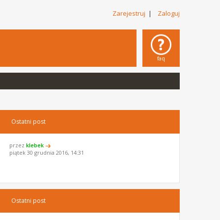
Zarejestruj
|
Zaloguj
faq
Ostatni post
przez
klebek
piątek 30 grudnia 2016, 14:31
Ostatni post