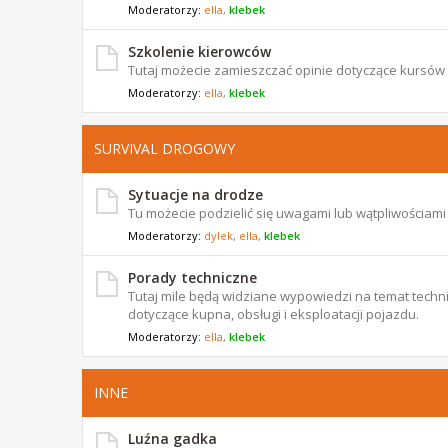
Moderatorzy:
ella
,
klebek
Szkolenie kierowców
Tutaj możecie zamieszczać opinie dotyczące kursów
Moderatorzy:
ella
,
klebek
SURVIVAL DROGOWY
Sytuacje na drodze
Tu możecie podzielić się uwagami lub wątpliwościam
Moderatorzy:
dylek
,
ella
,
klebek
Porady techniczne
Tutaj mile będą widziane wypowiedzi na temat techni
dotyczące kupna, obsługi i eksploatacji pojazdu.
Moderatorzy:
ella
,
klebek
INNE
Luźna gadka