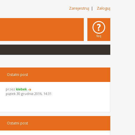
Zarejestruj
|
Zaloguj
faq
Ostatni post
przez
klebek
piątek 30 grudnia 2016, 14:31
Ostatni post