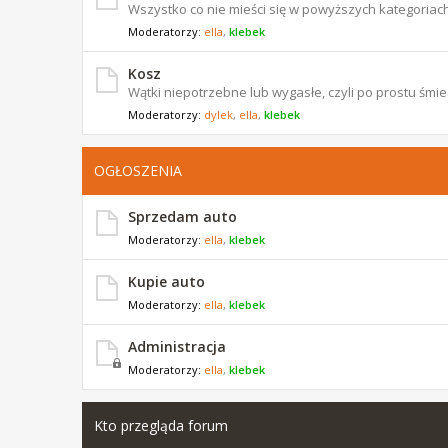
Wszystko co nie mieści się w powyższych kategoriach
Moderatorzy:
ella
,
klebek
Kosz
Wątki niepotrzebne lub wygasłe, czyli po prostu śmiec
Moderatorzy:
dylek
,
ella
,
klebek
OGŁOSZENIA
Sprzedam auto
Moderatorzy:
ella
,
klebek
Kupie auto
Moderatorzy:
ella
,
klebek
Administracja
Moderatorzy:
ella
,
klebek
Kto przegląda forum