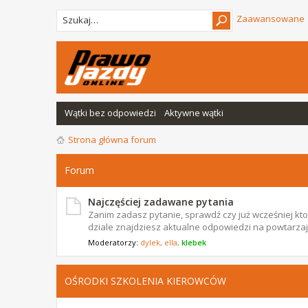
Zaawansowane
Wątki bez odpowiedzi
Aktywne wątki
Strona główna forum
Forum
Najczęściej zadawane pytania
Zanim zadasz pytanie, sprawdź czy już wcześniej ktoś
dziale znajdziesz aktualne odpowiedzi na powtarzają
Moderatorzy:
dylek
,
ella
,
klebek
OŚRODKI SZKOLENIA KIEROWCÓW