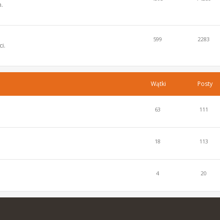
.
599
2283
i.
Wątki
Posty
63
111
18
113
4
20