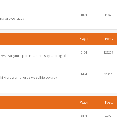
1873
19960
 na prawo jazdy
Wątki
Posty
5134
122209
i związanymi z poruszaniem się na drogach
1474
21416
ki kierowania, oraz wszelkie porady
Wątki
Posty
4393
74258