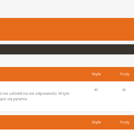
Wątki
Posty
40
40
 nie udzielił na nie odpowiedzi. W tym
ce się pytania.
Wątki
Posty