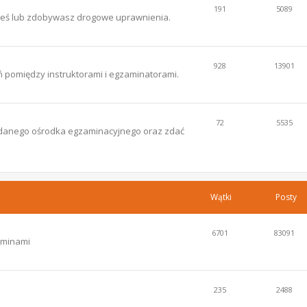
191
5089
łeś lub zdobywasz drogowe uprawnienia.
928
13901
 pomiędzy instruktorami i egzaminatorami.
72
5535
ce danego ośrodka egzaminacyjnego oraz zdać
Wątki
Posty
6701
83091
aminami
235
2488