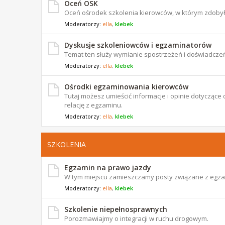
Oceń OSK
Oceń ośrodek szkolenia kierowców, w którym zdoby
Moderatorzy:
ella
,
klebek
Dyskusje szkoleniowców i egzaminatorów
Temat ten służy wymianie spostrzeżeń i doświadczeń
Moderatorzy:
ella
,
klebek
Ośrodki egzaminowania kierowców
Tutaj możesz umieścić informacje i opinie dotyczą
relację z egzaminu.
Moderatorzy:
ella
,
klebek
SZKOLENIA
Egzamin na prawo jazdy
W tym miejscu zamieszczamy posty związane z egz
Moderatorzy:
ella
,
klebek
Szkolenie niepełnosprawnych
Porozmawiajmy o integracji w ruchu drogowym.