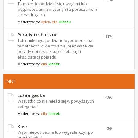
Tu możecie podzielić się uwagami lub
wątpliwościami związanymi z poruszaniem
się na drogach
Moderatorzy:
dylek
,
ella
,
klebek
Porady techniczne
1474
Tutaj mile będą widziane wypowiedzi na
temat techniki kierowania, oraz wszelkie
porady dotyczące kupna, obsługi i
eksploatacji pojazdu.
Moderatorzy:
ella
,
klebek
INNE
Luźna gadka
4393
Wszystko co nie mieści się w powyższych
kategoriach.
Moderatorzy:
ella
,
klebek
Kosz
599
Wątki niepotrzebne lub wygasłe, czyli po
prostu śmieci.