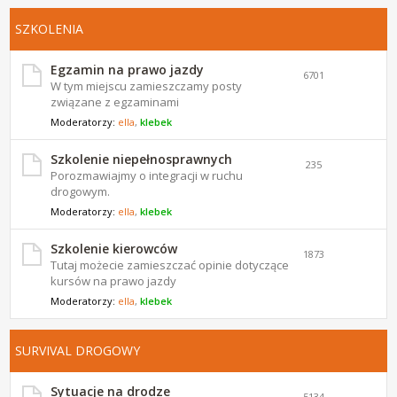
SZKOLENIA
Egzamin na prawo jazdy
6701
W tym miejscu zamieszczamy posty
związane z egzaminami
Moderatorzy:
ella
,
klebek
Szkolenie niepełnosprawnych
235
Porozmawiajmy o integracji w ruchu
drogowym.
Moderatorzy:
ella
,
klebek
Szkolenie kierowców
1873
Tutaj możecie zamieszczać opinie dotyczące
kursów na prawo jazdy
Moderatorzy:
ella
,
klebek
SURVIVAL DROGOWY
Sytuacje na drodze
5134