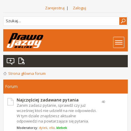
Zarejestruj
|
Zaloguj
Strona główna forum
Forum
Najczęściej zadawane pytania
40
Zanim zadasz pytanie, sprawdź czy już
wcześniej ktoś nie udzielił na nie odpowiedzi.
W tym dziale znajdziesz aktualne
odpowiedzi na powtarzające się pytania.
Moderatorzy:
dylek
,
ella
,
klebek