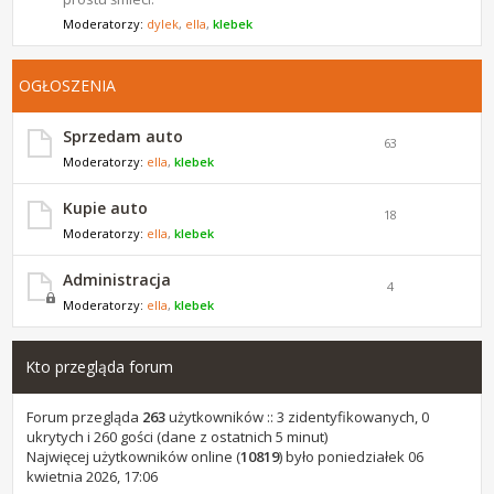
Moderatorzy:
dylek
,
ella
,
klebek
OGŁOSZENIA
Sprzedam auto
63
Moderatorzy:
ella
,
klebek
Kupie auto
18
Moderatorzy:
ella
,
klebek
Administracja
4
Moderatorzy:
ella
,
klebek
Kto przegląda forum
Forum przegląda
263
użytkowników :: 3 zidentyfikowanych, 0
ukrytych i 260 gości (dane z ostatnich 5 minut)
Najwięcej użytkowników online (
10819
) było poniedziałek 06
kwietnia 2026, 17:06