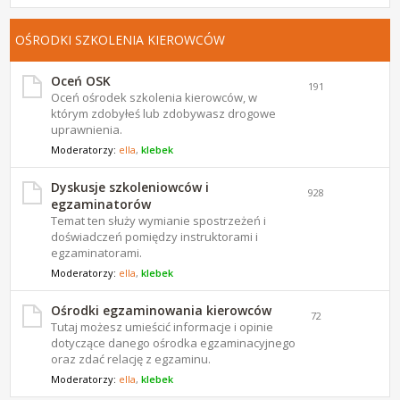
OŚRODKI SZKOLENIA KIEROWCÓW
Oceń OSK
191
Oceń ośrodek szkolenia kierowców, w
którym zdobyłeś lub zdobywasz drogowe
uprawnienia.
Moderatorzy:
ella
,
klebek
Dyskusje szkoleniowców i
928
egzaminatorów
Temat ten służy wymianie spostrzeżeń i
doświadczeń pomiędzy instruktorami i
egzaminatorami.
Moderatorzy:
ella
,
klebek
Ośrodki egzaminowania kierowców
72
Tutaj możesz umieścić informacje i opinie
dotyczące danego ośrodka egzaminacyjnego
oraz zdać relację z egzaminu.
Moderatorzy:
ella
,
klebek