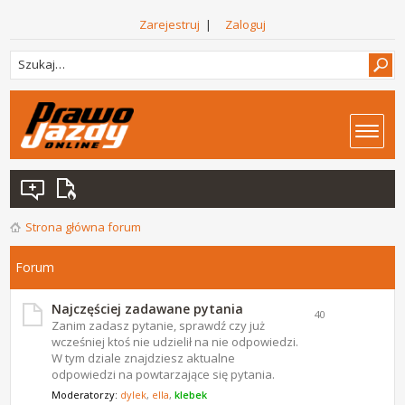
Zarejestruj
|
Zaloguj
Strona główna forum
Forum
Najczęściej zadawane pytania
40
Zanim zadasz pytanie, sprawdź czy już
wcześniej ktoś nie udzielił na nie odpowiedzi.
W tym dziale znajdziesz aktualne
odpowiedzi na powtarzające się pytania.
Moderatorzy:
dylek
,
ella
,
klebek