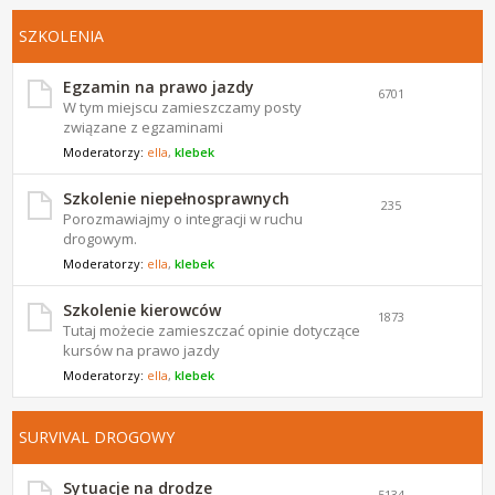
SZKOLENIA
Egzamin na prawo jazdy
6701
W tym miejscu zamieszczamy posty
związane z egzaminami
Moderatorzy:
ella
,
klebek
Szkolenie niepełnosprawnych
235
Porozmawiajmy o integracji w ruchu
drogowym.
Moderatorzy:
ella
,
klebek
Szkolenie kierowców
1873
Tutaj możecie zamieszczać opinie dotyczące
kursów na prawo jazdy
Moderatorzy:
ella
,
klebek
SURVIVAL DROGOWY
Sytuacje na drodze
5134