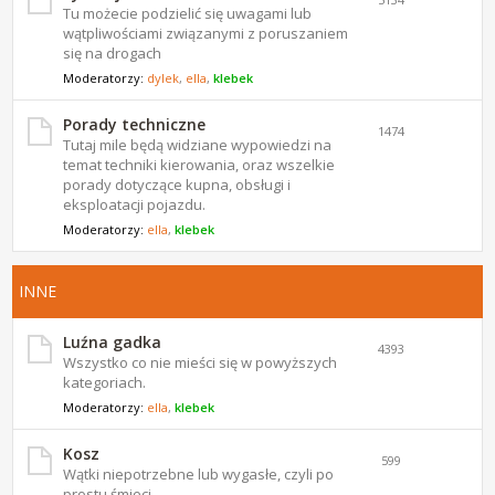
Tu możecie podzielić się uwagami lub
wątpliwościami związanymi z poruszaniem
się na drogach
Moderatorzy:
dylek
,
ella
,
klebek
Porady techniczne
1474
Tutaj mile będą widziane wypowiedzi na
temat techniki kierowania, oraz wszelkie
porady dotyczące kupna, obsługi i
eksploatacji pojazdu.
Moderatorzy:
ella
,
klebek
INNE
Luźna gadka
4393
Wszystko co nie mieści się w powyższych
kategoriach.
Moderatorzy:
ella
,
klebek
Kosz
599
Wątki niepotrzebne lub wygasłe, czyli po
prostu śmieci.