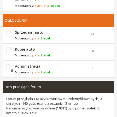
Moderatorzy:
dylek
,
ella
,
klebek
OGŁOSZENIA
Sprzedam auto
63
Moderatorzy:
ella
,
klebek
Kupie auto
18
Moderatorzy:
ella
,
klebek
Administracja
4
Moderatorzy:
ella
,
klebek
Kto przegląda forum
Forum przegląda
143
użytkowników :: 3 zidentyfikowanych, 0
ukrytych i 140 gości (dane z ostatnich 5 minut)
Najwięcej użytkowników online (
10819
) było poniedziałek 06
kwietnia 2026, 17:06