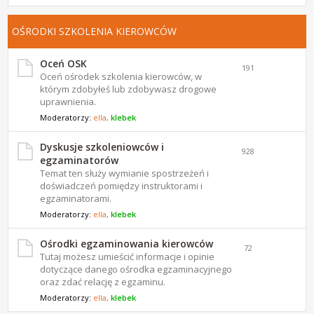
OŚRODKI SZKOLENIA KIEROWCÓW
Oceń OSK
191
Oceń ośrodek szkolenia kierowców, w
którym zdobyłeś lub zdobywasz drogowe
uprawnienia.
Moderatorzy:
ella
,
klebek
Dyskusje szkoleniowców i
928
egzaminatorów
Temat ten służy wymianie spostrzeżeń i
doświadczeń pomiędzy instruktorami i
egzaminatorami.
Moderatorzy:
ella
,
klebek
Ośrodki egzaminowania kierowców
72
Tutaj możesz umieścić informacje i opinie
dotyczące danego ośrodka egzaminacyjnego
oraz zdać relację z egzaminu.
Moderatorzy:
ella
,
klebek