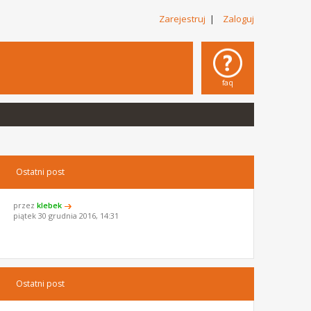
Zarejestruj
|
Zaloguj
faq
Ostatni post
przez
klebek
piątek 30 grudnia 2016, 14:31
Ostatni post