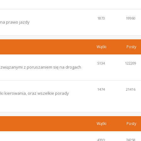
1873
19960
 na prawo jazdy
Wątki
Posty
5134
122209
i związanymi z poruszaniem się na drogach
1474
21416
ki kierowania, oraz wszelkie porady
Wątki
Posty
4393
74258