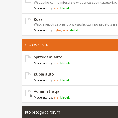
Wszystko co nie mieści się w powyższych kategoriach
Moderatorzy:
ella
,
klebek
Kosz
Wątki niepotrzebne lub wygasłe, czyli po prostu śmiec
Moderatorzy:
dylek
,
ella
,
klebek
OGŁOSZENIA
Sprzedam auto
Moderatorzy:
ella
,
klebek
Kupie auto
Moderatorzy:
ella
,
klebek
Administracja
Moderatorzy:
ella
,
klebek
Kto przegląda forum