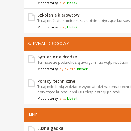
Moderatorzy:
ella
,
klebek
Szkolenie kierowców
Tutaj możecie zamieszczać opinie dotyczące kursów
Moderatorzy:
ella
,
klebek
SURVIVAL DROGOWY
Sytuacje na drodze
Tu możecie podzielić się uwagami lub wątpliwościam
Moderatorzy:
dylek
,
ella
,
klebek
Porady techniczne
Tutaj mile będą widziane wypowiedzi na temat techni
dotyczące kupna, obsługi i eksploatacji pojazdu.
Moderatorzy:
ella
,
klebek
INNE
Luźna gadka