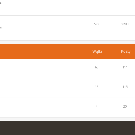
.
599
2283
i.
Wątki
Posty
63
111
18
113
4
20