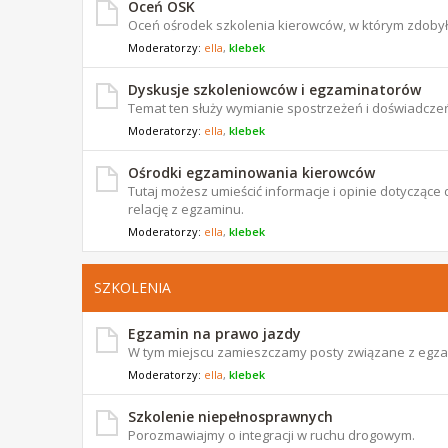
Oceń OSK
Oceń ośrodek szkolenia kierowców, w którym zdoby
Moderatorzy:
ella
,
klebek
Dyskusje szkoleniowców i egzaminatorów
Temat ten służy wymianie spostrzeżeń i doświadczeń
Moderatorzy:
ella
,
klebek
Ośrodki egzaminowania kierowców
Tutaj możesz umieścić informacje i opinie dotyczą
relację z egzaminu.
Moderatorzy:
ella
,
klebek
SZKOLENIA
Egzamin na prawo jazdy
W tym miejscu zamieszczamy posty związane z egz
Moderatorzy:
ella
,
klebek
Szkolenie niepełnosprawnych
Porozmawiajmy o integracji w ruchu drogowym.