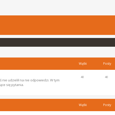
Wątki
Posty
40
40
 nie udzielił na nie odpowiedzi. W tym
ce się pytania.
Wątki
Posty