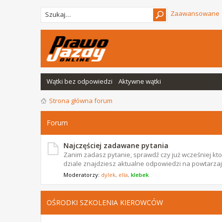
Zaawansowane
Wątki bez odpowiedzi
Aktywne wątki
Strona główna forum
Forum
Najczęściej zadawane pytania
Zanim zadasz pytanie, sprawdź czy już wcześniej ktoś
dziale znajdziesz aktualne odpowiedzi na powtarzają
Moderatorzy:
dylek
,
ella
,
klebek
OŚRODKI SZKOLENIA KIEROWCÓW