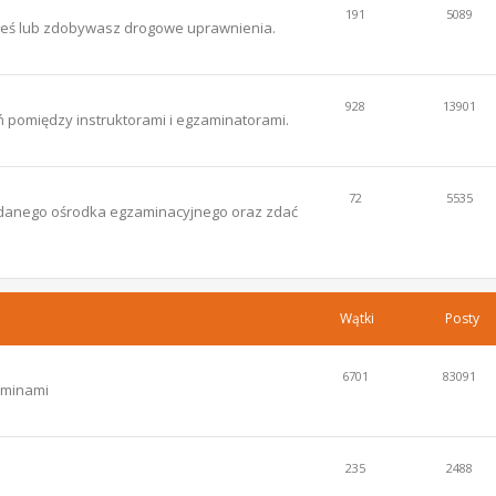
191
5089
łeś lub zdobywasz drogowe uprawnienia.
928
13901
 pomiędzy instruktorami i egzaminatorami.
72
5535
ce danego ośrodka egzaminacyjnego oraz zdać
Wątki
Posty
6701
83091
aminami
235
2488