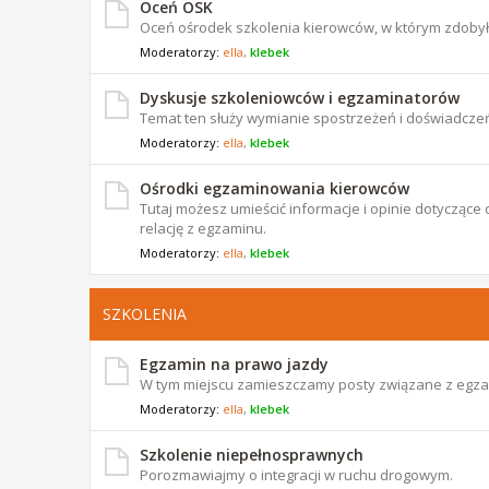
Oceń OSK
Oceń ośrodek szkolenia kierowców, w którym zdoby
Moderatorzy:
ella
,
klebek
Dyskusje szkoleniowców i egzaminatorów
Temat ten służy wymianie spostrzeżeń i doświadczeń
Moderatorzy:
ella
,
klebek
Ośrodki egzaminowania kierowców
Tutaj możesz umieścić informacje i opinie dotyczą
relację z egzaminu.
Moderatorzy:
ella
,
klebek
SZKOLENIA
Egzamin na prawo jazdy
W tym miejscu zamieszczamy posty związane z egz
Moderatorzy:
ella
,
klebek
Szkolenie niepełnosprawnych
Porozmawiajmy o integracji w ruchu drogowym.