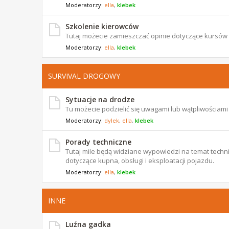
Moderatorzy:
ella
,
klebek
Szkolenie kierowców
Tutaj możecie zamieszczać opinie dotyczące kursów
Moderatorzy:
ella
,
klebek
SURVIVAL DROGOWY
Sytuacje na drodze
Tu możecie podzielić się uwagami lub wątpliwościam
Moderatorzy:
dylek
,
ella
,
klebek
Porady techniczne
Tutaj mile będą widziane wypowiedzi na temat techni
dotyczące kupna, obsługi i eksploatacji pojazdu.
Moderatorzy:
ella
,
klebek
INNE
Luźna gadka