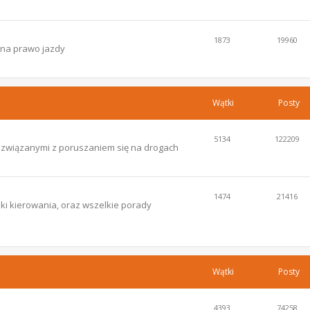
1873
19960
 na prawo jazdy
Wątki
Posty
5134
122209
i związanymi z poruszaniem się na drogach
1474
21416
ki kierowania, oraz wszelkie porady
Wątki
Posty
4393
74258