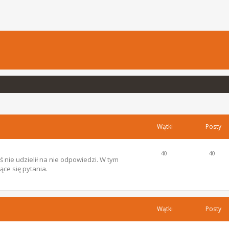
Wątki
Posty
40
40
 nie udzielił na nie odpowiedzi. W tym
ce się pytania.
Wątki
Posty