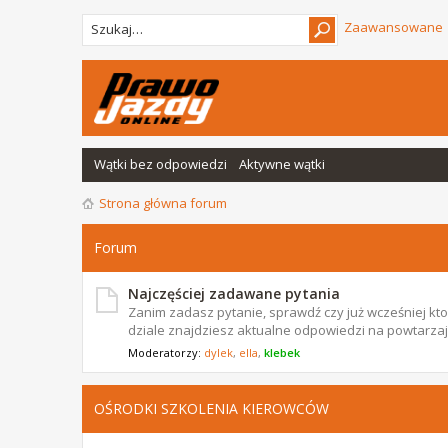
Zaawansowane
Wątki bez odpowiedzi
Aktywne wątki
Strona główna forum
Forum
Najczęściej zadawane pytania
Zanim zadasz pytanie, sprawdź czy już wcześniej ktoś
dziale znajdziesz aktualne odpowiedzi na powtarzają
Moderatorzy:
dylek
,
ella
,
klebek
OŚRODKI SZKOLENIA KIEROWCÓW