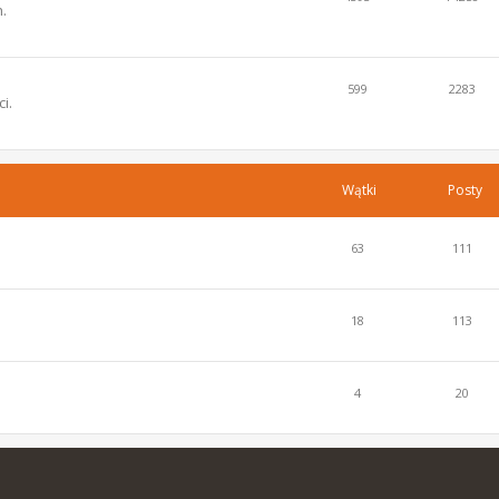
.
599
2283
i.
Wątki
Posty
63
111
18
113
4
20