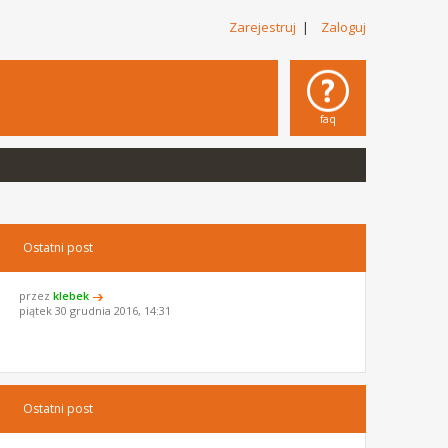
Zarejestruj
|
Zaloguj
faq
Ostatni post
przez
klebek
piątek 30 grudnia 2016, 14:31
Ostatni post