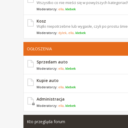
Wszystko co nie mieści się w powyższych kategoriach
Moderatorzy:
ella
,
klebek
Kosz
Wątki niepotrzebne lub wygasłe, czyli po prostu śmiec
Moderatorzy:
dylek
,
ella
,
klebek
OGŁOSZENIA
Sprzedam auto
Moderatorzy:
ella
,
klebek
Kupie auto
Moderatorzy:
ella
,
klebek
Administracja
Moderatorzy:
ella
,
klebek
Kto przegląda forum