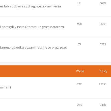
191
5089
łeś lub zdobywasz drogowe uprawnienia.
928
13901
 pomiędzy instruktorami i egzaminatorami.
72
5535
ce danego ośrodka egzaminacyjnego oraz zdać
Wątki
Posty
6701
83091
aminami
235
2488