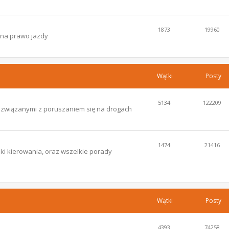
1873
19960
 na prawo jazdy
Wątki
Posty
5134
122209
i związanymi z poruszaniem się na drogach
1474
21416
ki kierowania, oraz wszelkie porady
Wątki
Posty
4393
74258