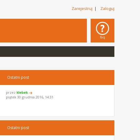
Zarejestruj
|
Zaloguj
faq
Ostatni post
przez
klebek
piątek 30 grudnia 2016, 14:31
Ostatni post