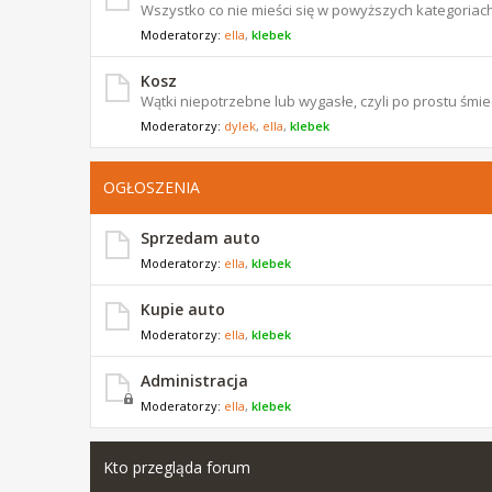
Wszystko co nie mieści się w powyższych kategoriach
Moderatorzy:
ella
,
klebek
Kosz
Wątki niepotrzebne lub wygasłe, czyli po prostu śmiec
Moderatorzy:
dylek
,
ella
,
klebek
OGŁOSZENIA
Sprzedam auto
Moderatorzy:
ella
,
klebek
Kupie auto
Moderatorzy:
ella
,
klebek
Administracja
Moderatorzy:
ella
,
klebek
Kto przegląda forum