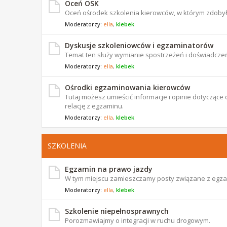
Oceń OSK
Oceń ośrodek szkolenia kierowców, w którym zdoby
Moderatorzy:
ella
,
klebek
Dyskusje szkoleniowców i egzaminatorów
Temat ten służy wymianie spostrzeżeń i doświadczeń
Moderatorzy:
ella
,
klebek
Ośrodki egzaminowania kierowców
Tutaj możesz umieścić informacje i opinie dotyczą
relację z egzaminu.
Moderatorzy:
ella
,
klebek
SZKOLENIA
Egzamin na prawo jazdy
W tym miejscu zamieszczamy posty związane z egz
Moderatorzy:
ella
,
klebek
Szkolenie niepełnosprawnych
Porozmawiajmy o integracji w ruchu drogowym.