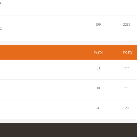
.
599
2283
i.
Wątki
Posty
63
111
18
113
4
20