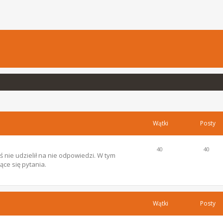
Wątki
Posty
40
40
 nie udzielił na nie odpowiedzi. W tym
ce się pytania.
Wątki
Posty