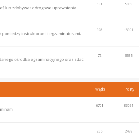
191
5089
łeś lub zdobywasz drogowe uprawnienia.
928
13901
 pomiędzy instruktorami i egzaminatorami.
72
5535
ce danego ośrodka egzaminacyjnego oraz zdać
Wątki
Posty
6701
83091
aminami
235
2488