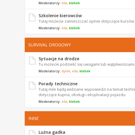
Moderatorzy:
ella
,
klebek
Szkolenie kierowców
Tutaj możecie zamieszczać opinie dotyczące kursów
Moderatorzy:
ella
,
klebek
SURVIVAL DROGOWY
Sytuacje na drodze
Tu możecie podzielić się uwagami lub wątpliwościam
Moderatorzy:
dylek
,
ella
,
klebek
Porady techniczne
Tutaj mile będą widziane wypowiedzi na temat techni
dotyczące kupna, obsługi i eksploatacji pojazdu.
Moderatorzy:
ella
,
klebek
INNE
Luźna gadka