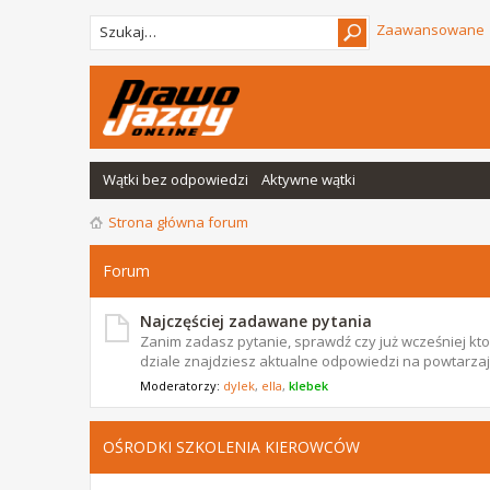
Zaawansowane
Wątki bez odpowiedzi
Aktywne wątki
Strona główna forum
Forum
Najczęściej zadawane pytania
Zanim zadasz pytanie, sprawdź czy już wcześniej ktoś
dziale znajdziesz aktualne odpowiedzi na powtarzają
Moderatorzy:
dylek
,
ella
,
klebek
OŚRODKI SZKOLENIA KIEROWCÓW