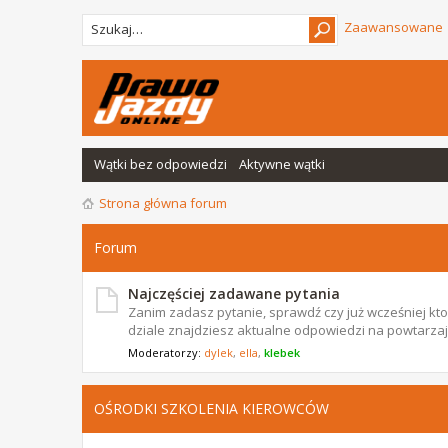
Zaawansowane
Wątki bez odpowiedzi
Aktywne wątki
Strona główna forum
Forum
Najczęściej zadawane pytania
Zanim zadasz pytanie, sprawdź czy już wcześniej ktoś
dziale znajdziesz aktualne odpowiedzi na powtarzają
Moderatorzy:
dylek
,
ella
,
klebek
OŚRODKI SZKOLENIA KIEROWCÓW