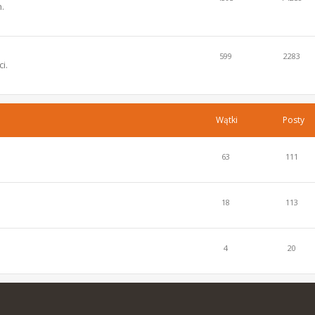
.
599
2283
i.
Wątki
Posty
63
111
18
113
4
20