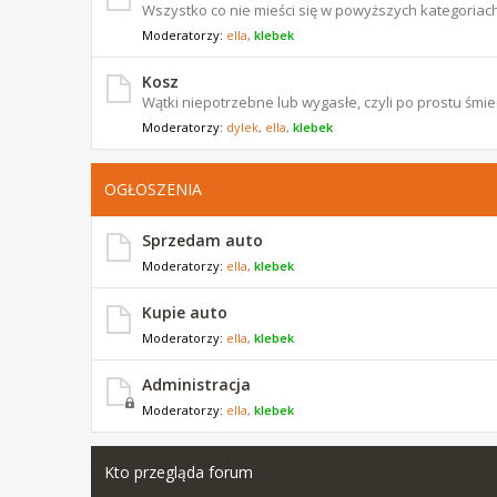
Wszystko co nie mieści się w powyższych kategoriach
Moderatorzy:
ella
,
klebek
Kosz
Wątki niepotrzebne lub wygasłe, czyli po prostu śmiec
Moderatorzy:
dylek
,
ella
,
klebek
OGŁOSZENIA
Sprzedam auto
Moderatorzy:
ella
,
klebek
Kupie auto
Moderatorzy:
ella
,
klebek
Administracja
Moderatorzy:
ella
,
klebek
Kto przegląda forum