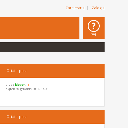
Zarejestruj
|
Zaloguj
faq
Ostatni post
przez
klebek
piątek 30 grudnia 2016, 14:31
Ostatni post