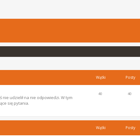
Wątki
Posty
40
40
 nie udzielił na nie odpowiedzi. W tym
ce się pytania.
Wątki
Posty