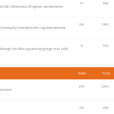
191
5089
łeś lub zdobywasz drogowe uprawnienia.
928
13901
 pomiędzy instruktorami i egzaminatorami.
72
5535
ce danego ośrodka egzaminacyjnego oraz zdać
Wątki
Posty
6701
83091
aminami
235
2488