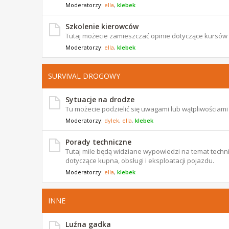
Moderatorzy:
ella
,
klebek
Szkolenie kierowców
Tutaj możecie zamieszczać opinie dotyczące kursów
Moderatorzy:
ella
,
klebek
SURVIVAL DROGOWY
Sytuacje na drodze
Tu możecie podzielić się uwagami lub wątpliwościam
Moderatorzy:
dylek
,
ella
,
klebek
Porady techniczne
Tutaj mile będą widziane wypowiedzi na temat techni
dotyczące kupna, obsługi i eksploatacji pojazdu.
Moderatorzy:
ella
,
klebek
INNE
Luźna gadka