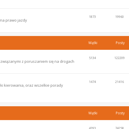
1873
19960
 na prawo jazdy
Wątki
Posty
5134
122209
i związanymi z poruszaniem się na drogach
1474
21416
ki kierowania, oraz wszelkie porady
Wątki
Posty
4393
74258