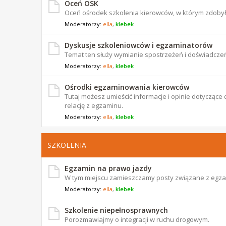
Oceń OSK
Oceń ośrodek szkolenia kierowców, w którym zdoby
Moderatorzy:
ella
,
klebek
Dyskusje szkoleniowców i egzaminatorów
Temat ten służy wymianie spostrzeżeń i doświadczeń
Moderatorzy:
ella
,
klebek
Ośrodki egzaminowania kierowców
Tutaj możesz umieścić informacje i opinie dotyczą
relację z egzaminu.
Moderatorzy:
ella
,
klebek
SZKOLENIA
Egzamin na prawo jazdy
W tym miejscu zamieszczamy posty związane z egz
Moderatorzy:
ella
,
klebek
Szkolenie niepełnosprawnych
Porozmawiajmy o integracji w ruchu drogowym.