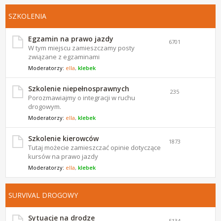
SZKOLENIA
Egzamin na prawo jazdy
6701
W tym miejscu zamieszczamy posty
związane z egzaminami
Moderatorzy:
ella
,
klebek
Szkolenie niepełnosprawnych
235
Porozmawiajmy o integracji w ruchu
drogowym.
Moderatorzy:
ella
,
klebek
Szkolenie kierowców
1873
Tutaj możecie zamieszczać opinie dotyczące
kursów na prawo jazdy
Moderatorzy:
ella
,
klebek
SURVIVAL DROGOWY
Sytuacje na drodze
5134