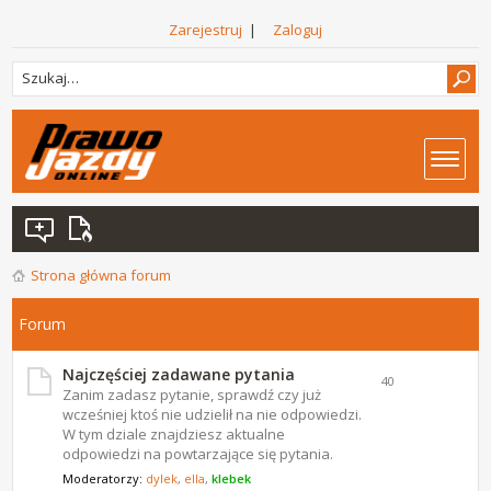
Zarejestruj
|
Zaloguj
Strona główna forum
Forum
Najczęściej zadawane pytania
40
Zanim zadasz pytanie, sprawdź czy już
wcześniej ktoś nie udzielił na nie odpowiedzi.
W tym dziale znajdziesz aktualne
odpowiedzi na powtarzające się pytania.
Moderatorzy:
dylek
,
ella
,
klebek