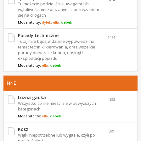
Tu możecie podzielić się uwagami lub
wątpliwościami związanymi z poruszaniem
się na drogach
Moderatorzy:
dylek
,
ella
,
klebek
Porady techniczne
1474
Tutaj mile będą widziane wypowiedzi na
temat techniki kierowania, oraz wszelkie
porady dotyczące kupna, obsługi i
eksploatacji pojazdu.
Moderatorzy:
ella
,
klebek
INNE
Luźna gadka
4393
Wszystko co nie mieści się w powyższych
kategoriach.
Moderatorzy:
ella
,
klebek
Kosz
599
Wątki niepotrzebne lub wygasłe, czyli po
prostu śmieci.