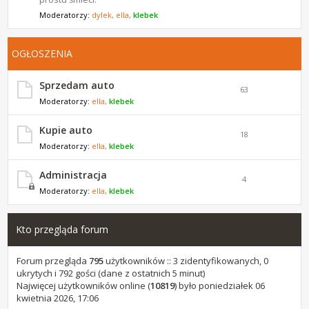
Moderatorzy:
dylek
,
ella
,
klebek
OGŁOSZENIA
Sprzedam auto
63
Moderatorzy:
ella
,
klebek
Kupie auto
18
Moderatorzy:
ella
,
klebek
Administracja
4
Moderatorzy:
ella
,
klebek
Kto przegląda forum
Forum przegląda
795
użytkowników :: 3 zidentyfikowanych, 0
ukrytych i 792 gości (dane z ostatnich 5 minut)
Najwięcej użytkowników online (
10819
) było poniedziałek 06
kwietnia 2026, 17:06