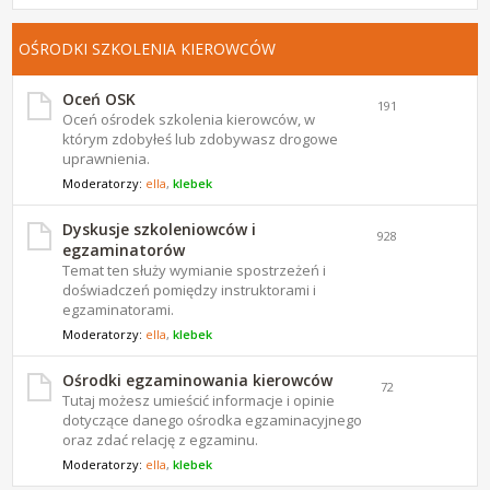
OŚRODKI SZKOLENIA KIEROWCÓW
Oceń OSK
191
Oceń ośrodek szkolenia kierowców, w
którym zdobyłeś lub zdobywasz drogowe
uprawnienia.
Moderatorzy:
ella
,
klebek
Dyskusje szkoleniowców i
928
egzaminatorów
Temat ten służy wymianie spostrzeżeń i
doświadczeń pomiędzy instruktorami i
egzaminatorami.
Moderatorzy:
ella
,
klebek
Ośrodki egzaminowania kierowców
72
Tutaj możesz umieścić informacje i opinie
dotyczące danego ośrodka egzaminacyjnego
oraz zdać relację z egzaminu.
Moderatorzy:
ella
,
klebek